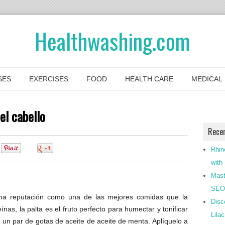
Healthwashing.com
SES
EXERCISES
FOOD
HEALTH CARE
MEDICAL
el cabello
Rece
0
0
Rhin
with
Mast
SEO-
na reputación como una de las mejores comidas que la
Disc
nas, la palta es el fruto perfecto para humectar y tonificar
Lila
e un par de gotas de aceite de aceite de menta. Aplíquelo a