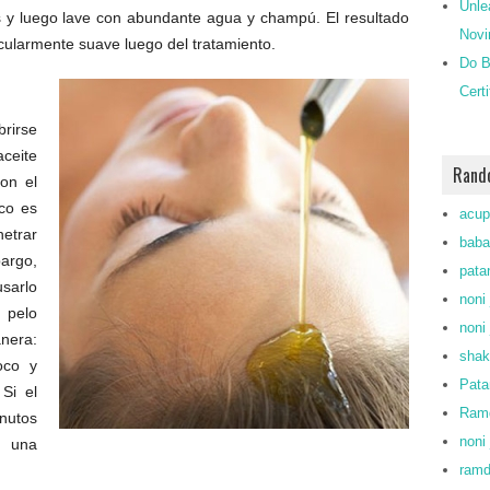
Unle
s y luego lave con abundante agua y champú. El resultado
Novi
icularmente suave luego del tratamiento.
Do B
Cert
rirse
ceite
Rand
on el
oco es
acup
netrar
baba
argo,
patan
sarlo
noni 
 pelo
noni 
nera:
shak
oco y
Pata
Si el
Ramd
inutos
noni 
e una
ram